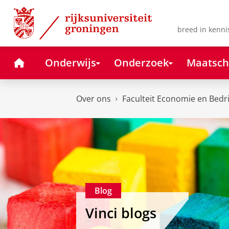
Skip
Skip
to
to
Content
Navigation
breed in kenni
Home
Onderwijs
Onderzoek
Maatsch
Over ons
Faculteit Economie en Bedr
Blog
Vinci blogs