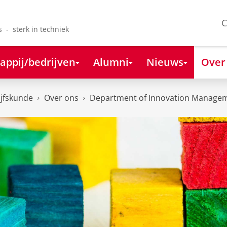
C
s - sterk in techniek
appij/bedrijven
Alumni
Nieuws
Over
ijfskunde
Over ons
Department of Innovation Managem