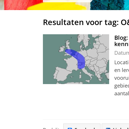
Resultaten voor tag: 
Blog:
kenn
Datu
Locati
en ler
voorui
gebied
aanta