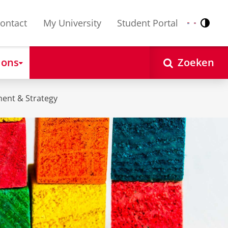
ontact
My University
Student Portal
Contr
Nederlands
English
 ons
Zoeken
ent & Strategy