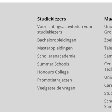
Studiekiezers
Maa
Voorlichtingsactiviteiten voor
Univ
studiekiezers
Gro
Bacheloropleidingen
Zoe
Masteropleidingen
Tal
Scholierenacademie
Sam
Cen
Summer Schools
Tec
Honours College
Uni
Promotietrajecten
Car
Veelgestelde vragen
Stu
Sch
Sam