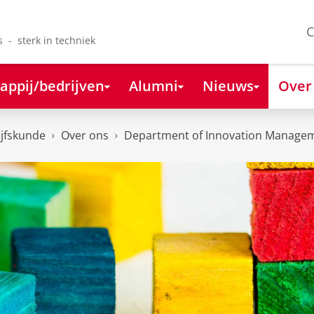
C
s - sterk in techniek
appij/bedrijven
Alumni
Nieuws
Over
ijfskunde
Over ons
Department of Innovation Managem