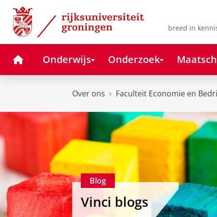
Skip
Skip
to
to
Content
Navigation
breed in kenni
Home
Onderwijs
Onderzoek
Maatsch
Over ons
Faculteit Economie en Bedr
Blog
Vinci blogs