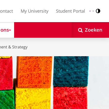
ontact
My University
Student Portal
Contr
Nederlands
English
 ons
Zoeken
ent & Strategy