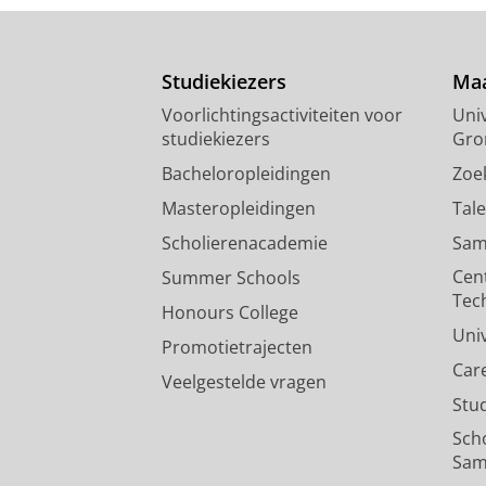
Studiekiezers
Maa
Voorlichtingsactiviteiten voor
Univ
studiekiezers
Gro
Bacheloropleidingen
Zoe
Masteropleidingen
Tal
Scholierenacademie
Sam
Cen
Summer Schools
Tec
Honours College
Uni
Promotietrajecten
Car
Veelgestelde vragen
Stu
Sch
Sam