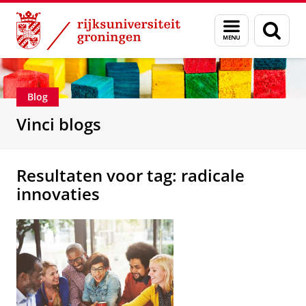
Skip
Skip
Department of Innovation Management & Str
Menu
Zoek
to
to
en
Content
Navigation
zoeken
Blog
Vinci blogs
Resultaten voor tag: radicale
innovaties