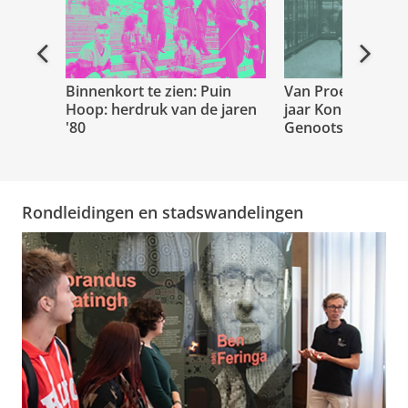
Vorige
Volge
Binnenkort te zien: Puin
Van Proef tot Publ
Hoop: herdruk van de jaren
jaar Koninklijk N
'80
Genootschap in 
Rondleidingen en stadswandelingen