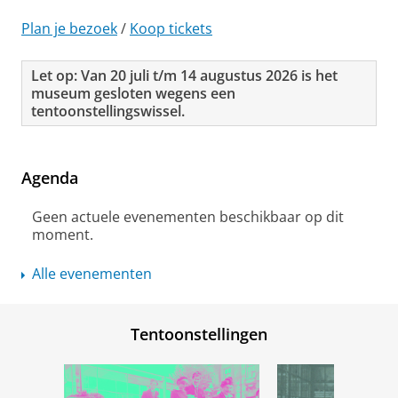
i
Plan je bezoek
/
Koop tickets
t
e
Let op: Van 20 juli t/m 14 augustus 2026 is het
i
museum gesloten wegens een
tentoonstellingswissel.
t
s
m
Agenda
u
Geen actuele evenementen beschikbaar op dit
s
moment.
e
Alle evenementen
u
m
Tentoonstellingen