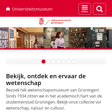
Menu
Zoek
Universiteitsmuseum
en
zoeken
Van Proef tot Publiek. 225 jaar
Koninklijk Natuurkundig
Skip
Skip
Genootschap
De verloren diamant
to
to
U
Content
Navigation
n
Bekijk, ontdek en ervaar de
i
wetenschap
v
Bezoek hét wetenschapsmuseum van Groningen!
e
Sinds 1934 zitten we in het academisch hart van de
r
studentenstad Groningen. Bekijk onze collectie vol
s
wetenschap, natuur en cultuur.