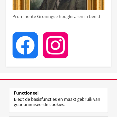
Prominente Groningse hoogleraren in beeld
View this page in:
English
Functioneel
Biedt de basisfuncties en maakt gebruik van
geanonimiseerde cookies.
F
T
I
Volg ons op