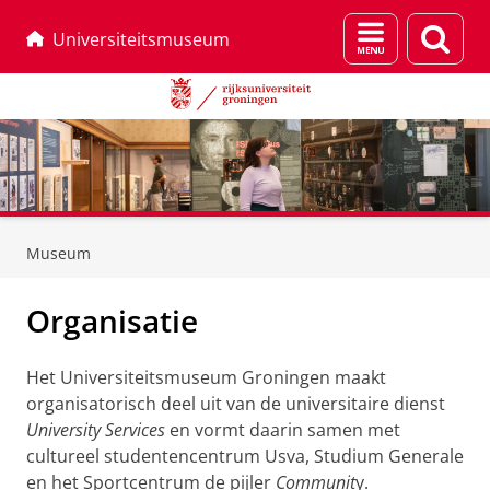
Menu
Zoek
Universiteitsmuseum
en
zoeken
Skip
Skip
to
to
Museum
Content
Navigation
Organisatie
Het Universiteitsmuseum Groningen maakt
organisatorisch deel uit van de universitaire dienst
University Services
en vormt daarin samen met
cultureel studentencentrum Usva, Studium Generale
en het Sportcentrum de pijler
Communit
y.