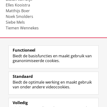
Elles Kooistra
Matthijs Boer
Noek Smolders
Siebe Mels
Tiemen Wennekes
Laatst gewijzigd:
28 april 2026 14:40
Functioneel
View this page in:
English
Biedt de basisfuncties en maakt gebruik van
geanonimiseerde cookies.
F
T
I
Volg ons op
a
w
n
Standaard
c
i
s
Biedt de optimale werking en maakt gebruik
e
t
t
Over het museum
van onder andere videocookies.
b
t
a
Ook interessant
o
e
g
o
r
r
Praktisch
k
p
a
Volledig