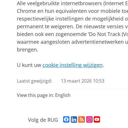
Alle veelgebruikte internetbrowsers (Internet E
Chrome en hun equivalenten voor mobiele toes
respectievelijke instellingen de mogelijkheid 
permanent te weigeren. De nieuwste versies 
bieden ook een zogenoemde ‘Do Not Track (Volg
waarmee aangesloten advertentienetwerken uw 
brengen.
U kunt uw
cookie instelling wijzigen
.
Laatst gewijzigd:
13 maart 2026 10:53
View this page in:
English
F
L
R
I
Y
Volg de RUG
a
i
S
n
o