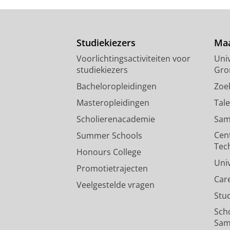
Studiekiezers
Maa
Voorlichtingsactiviteiten voor
Univ
studiekiezers
Gro
Bacheloropleidingen
Zoe
Masteropleidingen
Tal
Scholierenacademie
Sam
Cen
Summer Schools
Tec
Honours College
Uni
Promotietrajecten
Car
Veelgestelde vragen
Stu
Sch
Sam