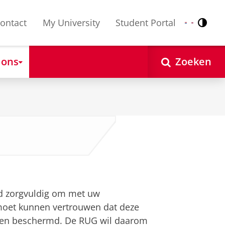
ontact
My University
Student Portal
Contr
Nederlands
English
 ons
Zoeken
ijd zorgvuldig om met uw
moet kunnen vertrouwen dat deze
den beschermd. De RUG wil daarom