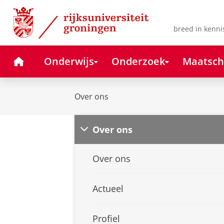
Skip
Skip
to
to
Content
Navigation
breed in kenni
Home
Onderwijs
Onderzoek
Maatsch
Over ons
Over ons
Over ons
Actueel
Profiel