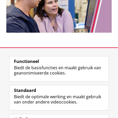
View this page in:
English
Functioneel
Biedt de basisfuncties en maakt gebruik van
geanonimiseerde cookies.
F
L
R
I
Y
Volg de RUG
a
i
S
n
o
Standaard
c
n
S
s
u
Biedt de optimale werking en maakt gebruik
e
k
-
t
T
Studiekiezers
van onder andere videocookies.
b
e
f
a
u
Maatschappij/bedrijven
o
d
e
g
b
o
I
e
r
e
Alumni