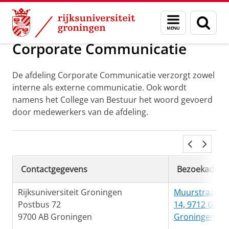
Skip
Skip
Over ons
Organisatie
University Services
Menu
Zoek
to
to
en
Content
Navigation
zoeken
Corporate Communicatie
De afdeling Corporate Communicatie verzorgt zowel
interne als externe communicatie. Ook wordt
namens het College van Bestuur het woord gevoerd
door medewerkers van de afdeling.
Contactgegevens
Bezoekadres
Rijksuniversiteit Groningen
Muurstraat
Postbus 72
14, 9712 GL
9700 AB Groningen
Groningen