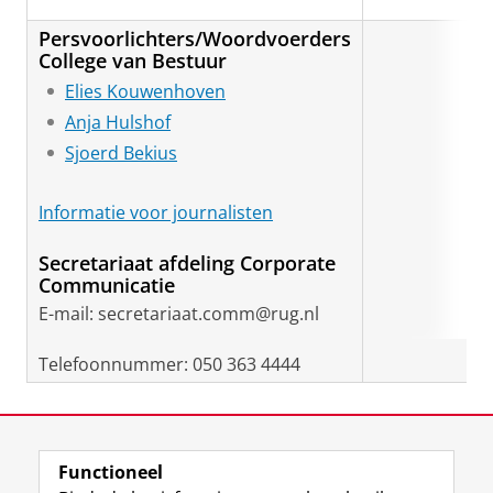
Persvoorlichters/Woordvoerders
College van Bestuur
Elies Kouwenhoven
Anja Hulshof
Sjoerd Bekius
Informatie voor journalisten
Secretariaat afdeling Corporate
Communicatie
E-mail: secretariaat.comm@rug.nl
Telefoonnummer: 050 363 4444
Laatst gewijzigd:
21 augustus 2025 15:52
Functioneel
View this page in:
English