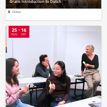
Gratis Introduction to Dutch
Online
25
16
AUG
SEP