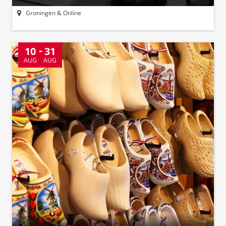
Groningen & Online
10
31
AUG
AUG