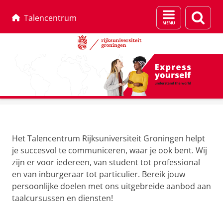
Menu
Zoek
Talencentrum
en
zoeken
Skip
Skip
Succesvol communiceren
to
to
T
Content
Navigation
a
Het Talencentrum Rijksuniversiteit Groningen helpt
je succesvol te communiceren, waar je ook bent. Wij
l
zijn er voor iedereen, van student tot professional
e
en van inburgeraar tot particulier. Bereik jouw
n
persoonlijke doelen met ons uitgebreide aanbod aan
c
taalcursussen en diensten!
e