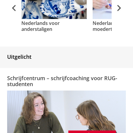
Vorige
Volge
Nederlands voor
Nederlands voor
anderstaligen
moedertaalsprek
Uitgelicht
Schrijfcentrum – schrijfcoaching voor RUG-
studenten