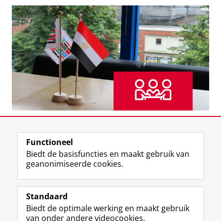
Functioneel
View this page in:
English
Biedt de basisfuncties en maakt gebruik van
geanonimiseerde cookies.
Standaard
F
I
L
Y
Volg ons op
Biedt de optimale werking en maakt gebruik
a
n
i
o
van onder andere videocookies.
c
s
n
u