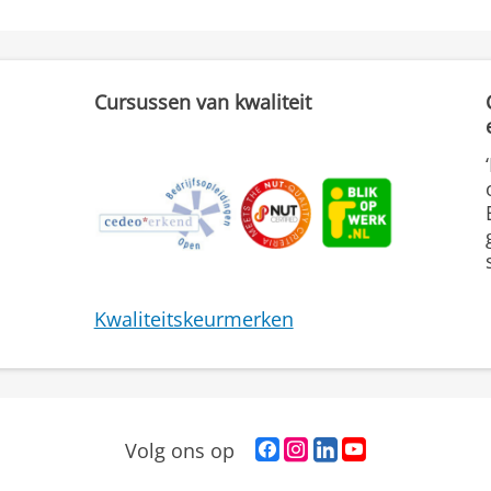
Cursussen van kwaliteit
Kwaliteitskeurmerken
F
I
L
Y
Volg ons op
a
n
i
o