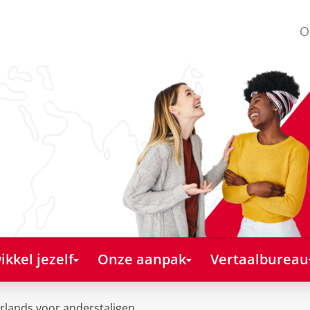
O
kkel jezelf
Onze aanpak
Vertaalbureau
rlands voor anderstaligen