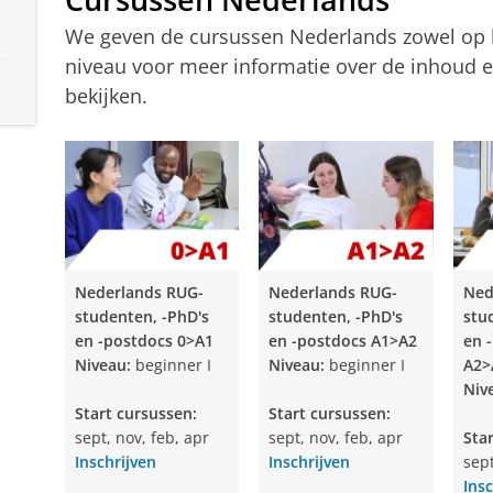
We geven de cursussen Nederlands zowel op lo
niveau voor meer informatie over de inhoud 
bekijken.
Nederlands RUG-
Nederlands RUG-
Ned
studenten, -PhD's
studenten, -PhD's
stu
en -postdocs 0>A1
en -postdocs
A1>A2
en 
Niveau:
beginner I
Niveau:
beginner I
A2>
Niv
Start cursussen:
Start cursussen:
sept, nov, feb, apr
sept, nov, feb, apr
Sta
Inschrijven
Inschrijven
sept
Insc