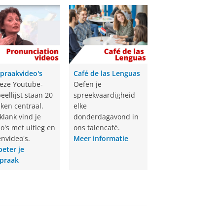
spraakvideo's
Café de las Lenguas
deze Youtube-
Oefen je
eellijst staan 20
spreekvaardigheid
ken centraal.
elke
klank vind je
donderdagavond in
o's met uitleg en
ons talencafé.
nvideo's.
Meer informatie
beter je
spraak