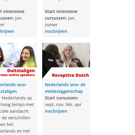
t intensieve
Start intensieve
sussen:
jan,
cursussen:
jan,
er
zomer
hrijven
Inschrijven
erlands voor
Nederlands voor de
tstaligen
medezeggenschap
r Nederlands op
Start cursussen:
 hoog tempo met
sept, nov, feb, apr
ciale aandacht
Inschrijven
 de verschillen
sen het
erlands en het