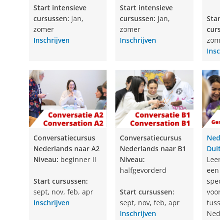
Start intensieve
Start intensieve
cursussen:
jan,
cursussen:
jan,
Star
zomer
zomer
cur
Inschrijven
Inschrijven
zom
Insc
Conversatiecursus
Conversatiecursus
Ned
Nederlands naar A2
Nederlands naar B1
Dui
Niveau:
beginner II
Niveau:
Lee
halfgevorderd
een
Start cursussen:
spe
sept, nov, feb, apr
Start cursussen:
voor
Inschrijven
sept, nov, feb, apr
tus
Inschrijven
Ned