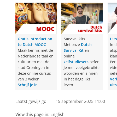
Gratis Introduction
Survival kits
Uit
to Dutch MOOC
Met onze
Dutch
In 
Maak kennis met de
Survival Kit
en
afsp
Nederlandse taal en
online
klan
cultuur en met de
zelfstudiesets
oefen
Per 
stad Groningen in
je met veelgebruikte
vide
deze online cursus
woorden en zinnen
oefe
van 3 weken.
in het dagelijks
Ver
Schrijf je in
leven.
uit
Laatst gewijzigd:
15 september 2025 11:00
View this page in:
English