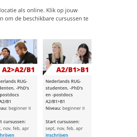
catie als online. Klik op jouw
en om de beschikbare cursussen te
erlands RUG-
Nederlands RUG-
denten, -PhD's
studenten, -PhD's
-postdocs
en -postdocs
A2/B1
A2/B1>B1
eau:
beginner II
Niveau:
beginner II
rt cursussen:
Start cursussen:
, nov, feb, apr
sept, nov, feb, apr
hrijven
Inschrijven