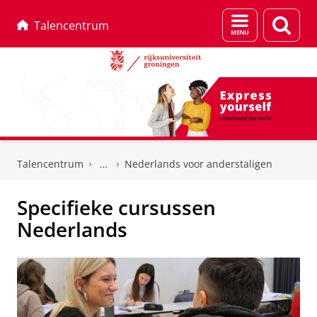
Menu
Zoek
Talencentrum
en
zoeken
Skip
Skip
to
to
Talencentrum
Nederlands voor anderstaligen
Content
Navigation
Specifieke cursussen
Nederlands