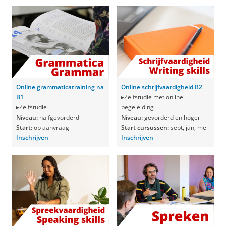
Online grammaticatraining na
Online schrijfvaardigheid B2
B1
▸Zelfstudie met online
▸Zelfstudie
begeleiding
Niveau:
halfgevorderd
Niveau:
gevorderd
en hoger
Start:
op aanvraag
Start cursussen:
sept, jan, mei
Inschrijven
Inschrijven