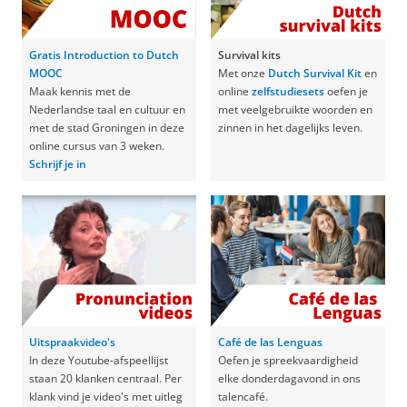
Gratis Introduction to Dutch
Survival kits
MOOC
Met onze
Dutch Survival Kit
en
Maak kennis met de
online
zelfstudiesets
oefen je
Nederlandse taal en cultuur en
met veelgebruikte woorden en
met de stad Groningen in deze
zinnen in het dagelijks leven.
online cursus van 3 weken.
Schrijf je in
Uitspraakvideo's
Café de las Lenguas
In deze Youtube-afspeellijst
Oefen je spreekvaardigheid
staan 20 klanken centraal. Per
elke donderdagavond in ons
klank vind je video's met uitleg
talencafé.