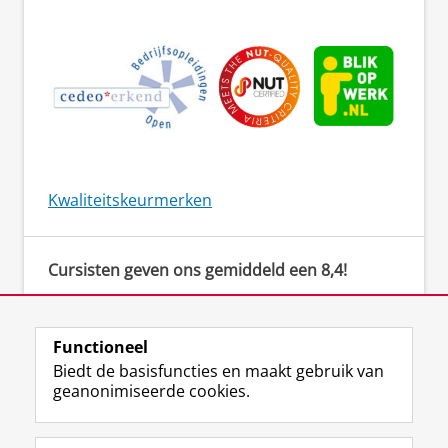
Kwaliteitskeurmerken
Cursisten geven ons gemiddeld een 8,4!
‘De docent creëerde een veilige omgeving om
actief bezig te zijn. Er werden duidelijke
instructies gegeven en er was een open sfeer
Functioneel
om vragen te stellen.’
Biedt de basisfuncties en maakt gebruik van
geanonimiseerde cookies.