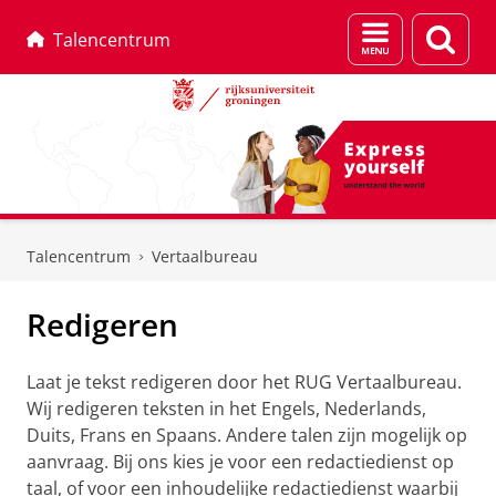
Menu
Zoek
Talencentrum
en
zoeken
Skip
Skip
to
to
Talencentrum
Vertaalbureau
Content
Navigation
Redigeren
Laat je tekst redigeren door het RUG Vertaalbureau.
Wij redigeren teksten in het Engels, Nederlands,
Duits, Frans en Spaans. Andere talen zijn mogelijk op
aanvraag. Bij ons kies je voor een redactiedienst op
taal, of voor een inhoudelijke redactiedienst waarbij