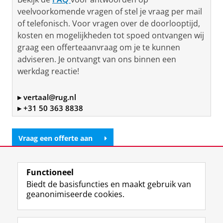
veelvoorkomende vragen of stel je vraag per mail
of telefonisch. Voor vragen over de doorlooptijd,
kosten en mogelijkheden tot spoed ontvangen wij
graag een offerteaanvraag om je te kunnen
adviseren. Je ontvangt van ons binnen een
werkdag reactie!
▸ vertaal@rug.nl
▸ +31 50 363 8838
Vraag een offerte aan
Laatst gewijzigd:
04 december 2025 15:03
Functioneel
Biedt de basisfuncties en maakt gebruik van
View this page in:
English
geanonimiseerde cookies.