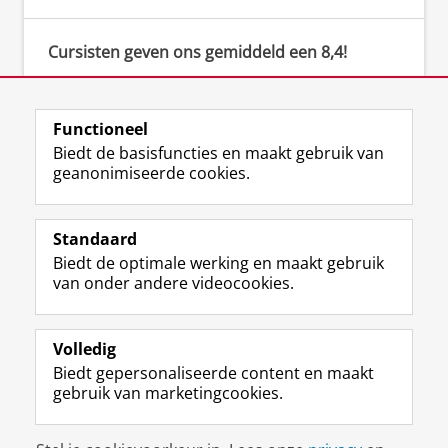
Cursisten geven ons gemiddeld een 8,4!
‘De docent creëerde een veilige omgeving om
actief bezig te zijn. Er werden duidelijke
instructies gegeven en er was een open sfeer
Functioneel
om vragen te stellen.’
Biedt de basisfuncties en maakt gebruik van
geanonimiseerde cookies.
Standaard
F
I
L
Y
Volg ons op
Biedt de optimale werking en maakt gebruik
a
n
i
o
van onder andere videocookies.
c
s
n
u
e
t
k
T
Over ons
b
a
e
u
Meer info
o
g
d
b
Volledig
o
r
I
e
Biedt gepersonaliseerde content en maakt
Contact
k
a
n
-
gebruik van marketingcookies.
p
m
-
k
a
-
p
a
Disclaimer & Copyright
Privacy
Cookies
g
a
a
n