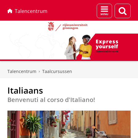
Menu
Zoek
Talencentrum
en
zoeken
Skip
Skip
to
to
Talencentrum
Taalcursussen
Content
Navigation
Italiaans
Benvenuti al corso d'Italiano!