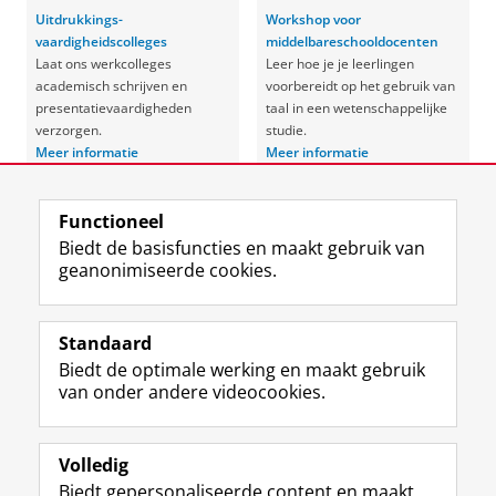
Uitdrukkings-
Workshop voor
vaardigheidscolleges
middelbareschooldocenten
Laat ons werkcolleges
Leer hoe je je leerlingen
academisch schrijven en
voorbereidt op het gebruik van
presentatievaardigheden
taal in een wetenschappelijke
verzorgen.
studie.
Meer informatie
Meer informatie
Laatst gewijzigd:
03 augustus 2026 13:42
Functioneel
Biedt de basisfuncties en maakt gebruik van
View this page in:
English
geanonimiseerde cookies.
Standaard
F
I
L
Y
Volg ons op
Biedt de optimale werking en maakt gebruik
a
n
i
o
van onder andere videocookies.
c
s
n
u
e
t
k
T
Over ons
b
a
e
u
Meer info
o
g
d
b
Volledig
o
r
I
e
Biedt gepersonaliseerde content en maakt