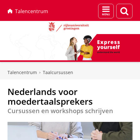
Menu
Zoek
Talencentrum
en
zoeken
Skip
Skip
to
to
Talencentrum
Taalcursussen
Content
Navigation
Nederlands voor
moedertaalsprekers
Cursussen en workshops schrijven