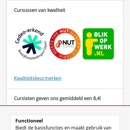
Cursussen van kwaliteit
Kwaliteitskeurmerken
Cursisten geven ons gemiddeld een 8,4!
‘De docent creëerde een veilige omgeving om
actief bezig te zijn. Er werden duidelijke
instructies gegeven en er was een open sfeer
Functioneel
om vragen te stellen.’
Biedt de basisfuncties en maakt gebruik van