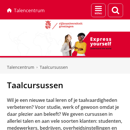
Menu
Zoek
Talencentrum
en
zoeken
Skip
Skip
to
to
Talencentrum
Taalcursussen
Content
Navigation
Taalcursussen
Wil je een nieuwe taal leren of je taalvaardigheden
verbeteren? Voor studie, werk of gewoon omdat je
daar plezier aan beleeft? We geven cursussen in
allerlei talen en aan vele soorten klanten: studenten,
medewerkers, bedrijven, overheidsinstellingen en