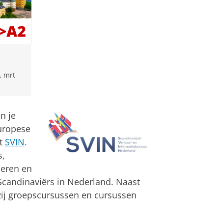
, mrt
n je
uropese
et
SVIN
.
s,
ieren en
Scandinaviërs in Nederland. Naast
zij groepscursussen en cursussen