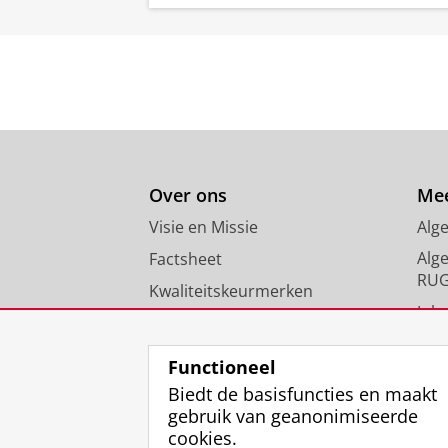
Over ons
Mee
Visie en Missie
Alg
Alg
Factsheet
RU
Kwaliteitskeurmerken
Inlo
Nieuws
FAQ
Functioneel
Biedt de basisfuncties en maakt
gebruik van geanonimiseerde
cookies.