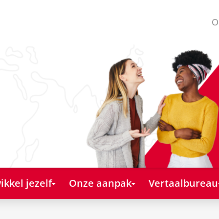
O
kkel jezelf
Onze aanpak
Vertaalbureau