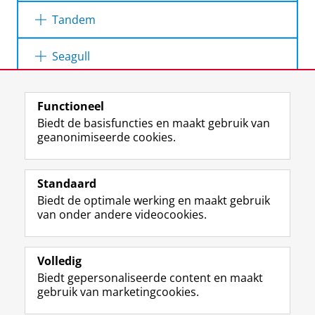
Kletsmaatjes
Tandem
My Local Friend
brengt mensen in Groningen
Nederlands
samen om een-op-een Nederlands te oefenen:
Tandem is een app waarmee je elke taal kunt
Seagull
een vrijwilliger (die goed Nederlands spreekt)
oefenen door te appen met echte personen.
Kletsmaatjes
is een initiatief van stichting Het
RUG Language Buddy
met een international (die graag Nederlands
Seagull
Begint met Taal en koppelt nieuwkomers en
wil oefenen). Vervolgens spreken jullie, op
vrijwilligers online aan elkaar. Met
Meerdere talen
Laatst gewijzigd:
15 juli 2026 15:31
Meer informatie
Meerdere talen
Functioneel
eigen initiatief, regelmatig af voor een gesprek.
kletsmaatjes klets je een keer per week online
Biedt de basisfuncties en maakt gebruik van
Je kunt bijvoorbeeld samen naar de markt, een
met je eigen kletsmaatje. Waar je over kletst
View this page in:
English
Al eens aan een taalbuddy gedacht om je
geanonimiseerde cookies.
Met het Europese initiatief Seagull vind je een
stuk wandelen of fietsen, naar een
bepalen jullie samen.
Nederlands, Engels, Spaans, Duits of welke
taalbuddy en krijg je tips en ideeën om samen
tentoonstelling of een kop koffie drinken, je
taal dan ook op peil te houden? Het
de talen te leren. Er zijn werkbladen in
bepaalt het helemaal zelf!
Standaard
Talencentrum en HR bieden je nu de
F
I
L
Y
Volg ons op
verschillende talen op verschillende niveaus
Biedt de optimale werking en maakt gebruik
a
n
i
o
mogelijkheid om een taalpartner te vinden in
die je met jouw taalbuddy door kunt nemen.
van onder andere videocookies.
c
s
n
u
een van jouw collega’s!
e
t
k
T
Over ons
b
a
e
u
Met een taalbuddy kun je op een efficiënte en
Meer info
o
g
d
b
Volledig
informele manier een taal leren en
o
r
I
e
Biedt gepersonaliseerde content en maakt
Contact
k
a
n
-
onderhouden. Je wordt gekoppeld aan iemand
gebruik van marketingcookies.
p
m
-
k
die de taal die je wilt leren als moedertaal
a
-
p
a