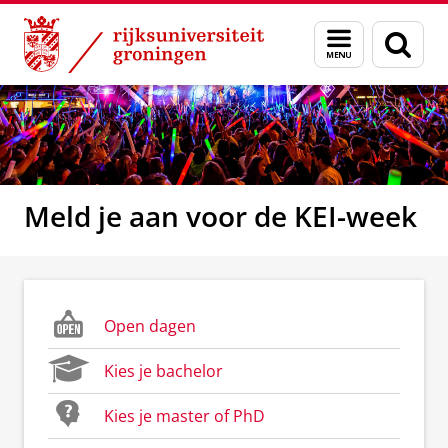
Skip
Skip
to
to
Menu
Zoek
Content
Navigation
en
zoeken
Meld je aan voor de KEI-week
Open dagen
Kies je bachelor
Kies je master of PhD