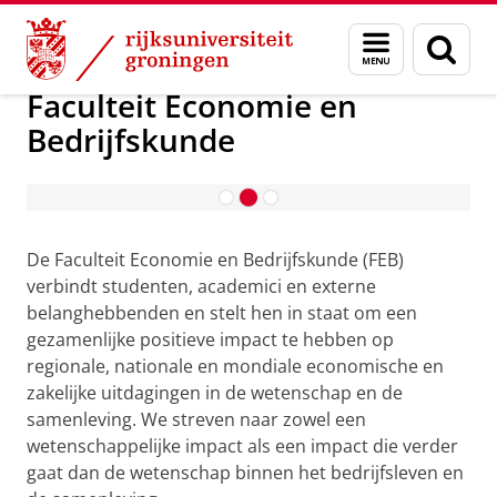
Skip
Skip
Over ons
Faculteit Economie en Bedrijfskunde
Menu
Zoek
to
to
en
Content
Navigation
zoeken
Faculteit Economie en
Bedrijfskunde
Faculteit Economie en Bedrijfskunde
De Faculteit Economie en Bedrijfskunde (FEB)
verbindt studenten, academici en externe
belanghebbenden en stelt hen in staat om een
gezamenlijke positieve impact te hebben op
regionale, nationale en mondiale economische en
zakelijke uitdagingen in de wetenschap en de
samenleving. We streven naar zowel een
wetenschappelijke impact als een impact die verder
gaat dan de wetenschap binnen het bedrijfsleven en