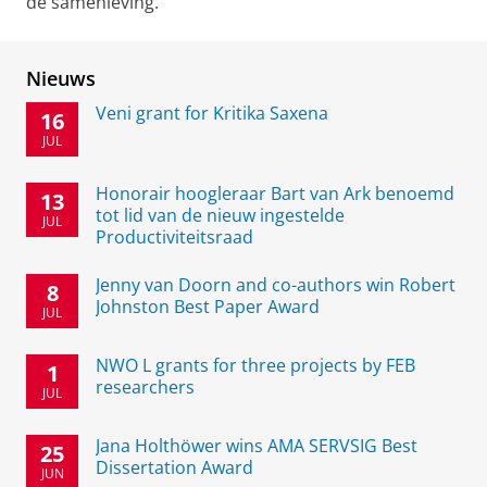
de samenleving.
Nieuws
Veni grant for Kritika Saxena
16
JUL
Honorair hoogleraar Bart van Ark benoemd
13
tot lid van de nieuw ingestelde
JUL
Productiviteitsraad
Jenny van Doorn and co-authors win Robert
8
Johnston Best Paper Award
JUL
NWO L grants for three projects by FEB
1
researchers
JUL
Jana Holthöwer wins AMA SERVSIG Best
25
Dissertation Award
JUN