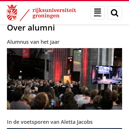
Skip
Skip
Alumni
Over alumni
Menu
Zoek
to
to
en
Content
Navigation
zoeken
Over alumni
Alumnus van het jaar
In de voetsporen van Aletta Jacobs