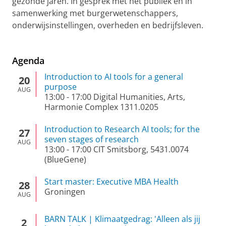
gezonde jaren. In gesprek met het publiek en in
samenwerking met burgerwetenschappers,
onderwijsinstellingen, overheden en bedrijfsleven.
Agenda
Introduction to AI tools for a general
20
purpose
AUG
13:00
-
17:00
Digital Humanities, Arts,
Harmonie Complex 1311.0205
Introduction to Research AI tools; for the
27
seven stages of research
AUG
13:00
-
17:00
CIT Smitsborg, 5431.0074
(BlueGene)
Start master: Executive MBA Health
28
Groningen
AUG
BARN TALK | Klimaatgedrag: 'Alleen als jij
2