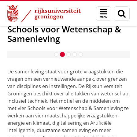
Skip
Skip
Maatschappij/bedrijven
Menu
Zoek
to
to
en
Content
Navigation
zoeken
Schools voor Wetenschap &
Samenleving
Longread | 'Een visitekaartje voor
interdisciplinair onderwijs’
De samenleving staat voor grote vraagstukken die
vragen om een vernieuwende aanpak, over grenzen
van disciplines en instellingen. De Rijksuniversiteit
Groningen beschikt over alle takken van wetenschap,
inclusief techniek. Het motief en de middelen om
met vier Schools voor Wetenschap & Samenleving te
werken aan vier maatschappelijke vraagstukken:
energie en klimaat, digitalisering en Artificiële
Intelligentie, duurzame samenleving en meer