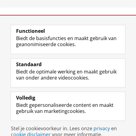
View this page in:
English
Functioneel
Biedt de basisfuncties en maakt gebruik van
geanonimiseerde cookies.
F
L
R
I
Y
Volg de RUG
a
i
S
n
o
Standaard
c
n
S
s
u
Biedt de optimale werking en maakt gebruik
e
k
-
t
T
Studiekiezers
van onder andere videocookies.
b
e
f
a
u
Maatschappij/bedrijven
o
d
e
g
b
o
I
e
r
e
Alumni
k
n
d
a
-
Volledig
p
-
R
m
k
Biedt gepersonaliseerde content en maakt
Over ons
a
p
i
-
a
gebruik van marketingcookies.
g
a
j
a
n
i
g
k
c
a
Disclaimer & Copyright
Privacy
Cookies
n
i
s
c
a
Stel je cookievoorkeur in. Lees onze
privacy
en
Inloggen
a
n
u
o
l
cookie disclaimer
voor meer informatie.