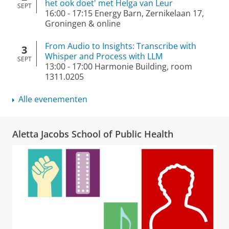
het ook doet' met Helga van Leur
SEPT
16:00
-
17:15
Energy Barn, Zernikelaan 17,
Groningen & online
From Audio to Insights: Transcribe with
3
Whisper and Process with LLM
SEPT
13:00
-
17:00
Harmonie Building, room
1311.0205
Alle evenementen
Aletta Jacobs School of Public Health