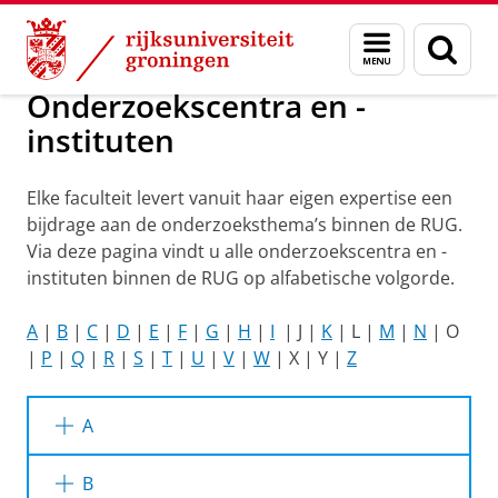
Skip
Skip
Onderzoek
Menu
Zoek
to
to
en
Content
Navigation
zoeken
Onderzoekscentra en -
instituten
Elke faculteit levert vanuit haar eigen expertise een
bijdrage aan de onderzoeksthema’s binnen de RUG.
Via deze pagina vindt u alle onderzoekscentra en -
instituten binnen de RUG op alfabetische volgorde.
A
|
B
|
C
|
D
|
E
|
F
|
G
|
H
|
I
| J |
K
| L |
M
|
N
| O
|
P
|
Q
|
R
|
S
|
T
|
U
|
V
|
W
| X | Y |
Z
A
A
B