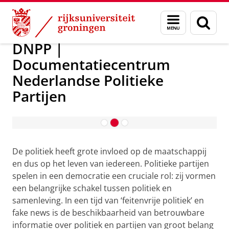
Skip
Skip
DNPP | Documentatiecentrum Nederlandse Politieke Part
Menu
Zoek
to
to
en
Content
Navigation
zoeken
DNPP |
Documentatiecentrum
Nederlandse Politieke
Partijen
Collecties DNPP
De politiek heeft grote invloed op de maatschappij
en dus op het leven van iedereen. Politieke partijen
spelen in een democratie een cruciale rol: zij vormen
een belangrijke schakel tussen politiek en
samenleving. In een tijd van ‘feitenvrije politiek’ en
fake news is de beschikbaarheid van betrouwbare
informatie over politiek en partijen van groot belang