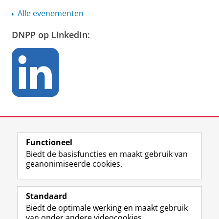
Alle evenementen
DNPP op LinkedIn:
Functioneel
Biedt de basisfuncties en maakt gebruik van
geanonimiseerde cookies.
F
L
R
I
Y
Volg de RUG
a
i
S
n
o
Standaard
c
n
S
s
u
Biedt de optimale werking en maakt gebruik
e
k
-
t
T
Studiekiezers
van onder andere videocookies.