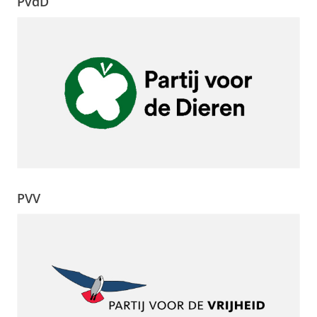
PvdD
PVV