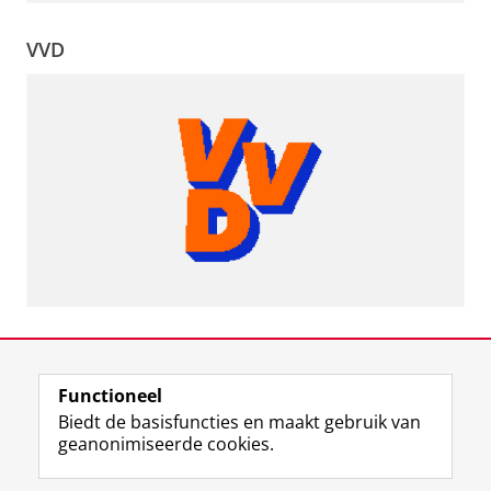
VVD
Functioneel
Biedt de basisfuncties en maakt gebruik van
geanonimiseerde cookies.
F
L
R
I
Y
Volg de RUG