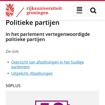
Skip
Skip
Onderzoek
Politieke partijen
Menu
Zoek
to
to
en
Content
Navigation
zoeken
Politieke partijen
In het parlement vertegenwoordigde
politieke partijen
Zie ook:
Overzicht van afsplitsingen in het huidige
parlement
Uitgelicht: Afsplitsingen
50PLUS