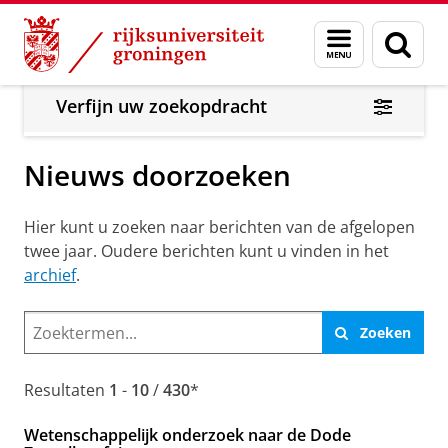
Skip
Skip
Over ons
Actueel
Nieuws
Nieuwsberichten
Menu
Zoek
to
to
en
Content
Navigation
zoeken
Verfijn uw zoekopdracht
Nieuws doorzoeken
Hier kunt u zoeken naar berichten van de afgelopen
twee jaar. Oudere berichten kunt u vinden in het
archief
.
Search
Zoeken
form
Resultaten
1
-
10
/
430
*
Wetenschappelijk onderzoek naar de Dode