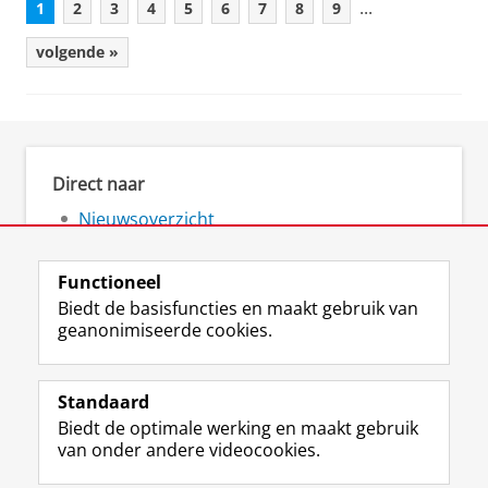
...
1
2
3
4
5
6
7
8
9
volgende »
Direct naar
Nieuwsoverzicht
Nieuwsarchief
Functioneel
Biedt de basisfuncties en maakt gebruik van
geanonimiseerde cookies.
F
L
R
I
Y
Volg de RUG
a
i
S
n
o
Standaard
c
n
S
s
u
Biedt de optimale werking en maakt gebruik
e
k
-
t
T
Studiekiezers
van onder andere videocookies.
b
e
f
a
u
Maatschappij/bedrijven
o
d
e
g
b