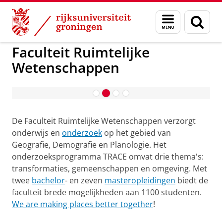
Skip
Skip
to
to
Over ons
Faculteit Ruimtelijke Wetenschappen
Menu
Zoek
Content
Navigation
en
zoeken
Faculteit Ruimtelijke
Wetenschappen
Studeren bij FRW
De Faculteit Ruimtelijke Wetenschappen verzorgt
onderwijs en
onderzoek
op het gebied van
Geografie, Demografie en Planologie. Het
onderzoeksprogramma TRACE omvat drie thema's:
transformaties, gemeenschappen en omgeving. Met
twee
bachelor
- en zeven
masteropleidingen
biedt de
faculteit brede mogelijkheden aan 1100 studenten.
We are making places better together
!