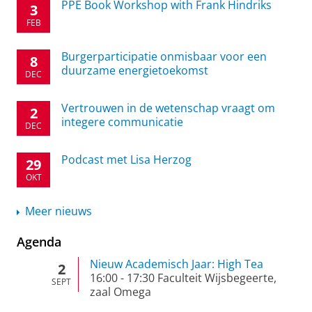
PPE Book Workshop with Frank Hindriks
3
FEB
Burgerparticipatie onmisbaar voor een
8
duurzame energietoekomst
DEC
Vertrouwen in de wetenschap vraagt om
2
integere communicatie
DEC
Podcast met Lisa Herzog
29
OKT
Meer nieuws
Agenda
Nieuw Academisch Jaar: High Tea
2
16:00
-
17:30
Faculteit Wijsbegeerte,
SEPT
zaal Omega