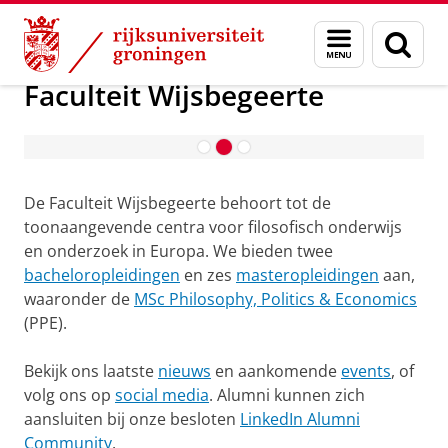
Skip
Skip
Over ons
Faculteit Wijsbegeerte
Menu
Zoek
to
to
en
Content
Navigation
zoeken
Faculteit Wijsbegeerte
Introductie september 2026
De Faculteit Wijsbegeerte behoort tot de
toonaangevende centra voor filosofisch onderwijs
en onderzoek in Europa. We bieden twee
bacheloropleidingen
en zes
masteropleidingen
aan,
waaronder de
MSc Philosophy, Politics & Economics
(PPE).
Bekijk ons laatste
nieuws
en aankomende
events
, of
volg ons op
social media
. Alumni kunnen zich
aansluiten bij onze besloten
LinkedIn Alumni
Community
.