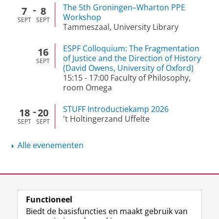
The 5th Groningen–Wharton PPE
7
8
Workshop
SEPT
SEPT
Tammeszaal, University Library
ESPF Colloquium: The Fragmentation
16
of Justice and the Direction of History
SEPT
(David Owens, University of Oxford)
15:15
-
17:00
Faculty of Philosophy,
room Omega
STUFF Introductiekamp 2026
18
20
't Holtingerzand Uffelte
SEPT
SEPT
Alle evenementen
View this page in:
English
Functioneel
Biedt de basisfuncties en maakt gebruik van