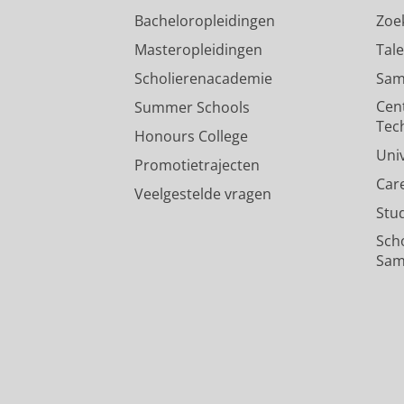
Bacheloropleidingen
Zoe
Masteropleidingen
Tal
Scholierenacademie
Sam
Cen
Summer Schools
Tec
Honours College
Uni
Promotietrajecten
Car
Veelgestelde vragen
Stu
Sch
Sam