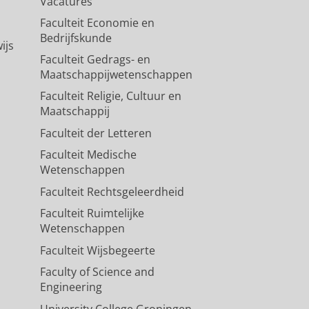
 natuur om er maar een paar te
Vacatures
n. Het belang van bepaalde
Faculteit Economie en
worden overbrengen op collega’s
Bedrijfskunde
Planbureau Fryslân. In
aar ook heb ik met de bachelor
ijs
k meerdere domeinen samen -
Faculteit Gedrags- en
ctureren. Daarmee kan ik alles
Maatschappijwetenschappen
leefomgeving - die allemaal op
igheid die eigenlijk overal wel
Faculteit Religie, Cultuur en
schillende actoren, van burgers
Maatschappij
n die zich tot de domeinen en
Faculteit der Letteren
iding helpt me om door de bomen
Faculteit Medische
Wetenschappen
Faculteit Rechtsgeleerdheid
Faculteit Ruimtelijke
Wetenschappen
Faculteit Wijsbegeerte
Faculty of Science and
Engineering