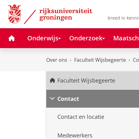
Skip
Skip
to
to
Content
Navigation
breed in kenni
Home
Onderwijs
Onderzoek
Maatsch
Over ons
Faculteit Wijsbegeerte
Co
Faculteit Wijsbegeerte
Contact
Contact en locatie
Medewerkers