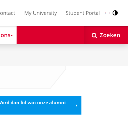
ontact
My University
Student Portal
Contr
Nederlands
English
 ons
Zoeken
Word dan lid van onze alumni