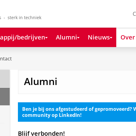
C
s - sterk in techniek
appij/bedrijven
Alumni
Nieuws
Over
ntact
Alumni
Ben je bij ons afgestudeerd of gepromoveerd? 
community op LinkedIn!
Blijf verbonden!