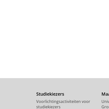
Studiekiezers
Maa
Voorlichtingsactiviteiten voor
Univ
studiekiezers
Gro