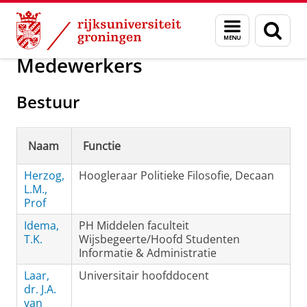
Skip
Skip
Over ons
Faculteit Wijsbegeerte
Contact
Menu
Zoek
to
to
en
Content
Navigation
zoeken
Medewerkers
Bestuur
Naam
Functie
Herzog,
Hoogleraar Politieke Filosofie, Decaan
L.M.,
Prof
Idema,
PH Middelen faculteit
T.K.
Wijsbegeerte/Hoofd Studenten
Informatie & Administratie
Laar,
Universitair hoofddocent
dr. J.A.
van