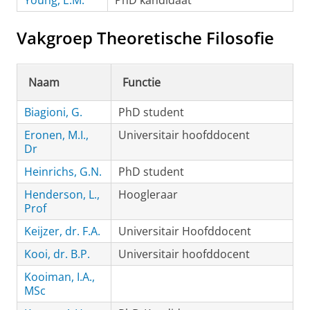
Young, E.M.
PhD kandidaat
Vakgroep Theoretische Filosofie
Naam
Functie
Biagioni, G.
PhD student
Eronen, M.I.,
Universitair hoofddocent
Dr
Heinrichs, G.N.
PhD student
Henderson, L.,
Hoogleraar
Prof
Keijzer, dr. F.A.
Universitair Hoofddocent
Kooi, dr. B.P.
Universitair hoofddocent
Kooiman, I.A.,
MSc