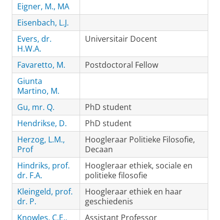
Eigner, M., MA
Eisenbach, L.J.
Evers, dr.
Universitair Docent
H.W.A.
Favaretto, M.
Postdoctoral Fellow
Giunta
Martino, M.
Gu, mr. Q.
PhD student
Hendrikse, D.
PhD student
Herzog, L.M.,
Hoogleraar Politieke Filosofie,
Prof
Decaan
Hindriks, prof.
Hoogleraar ethiek, sociale en
dr. F.A.
politieke filosofie
Kleingeld, prof.
Hoogleraar ethiek en haar
dr. P.
geschiedenis
Knowles, C.E.,
Assistant Professor