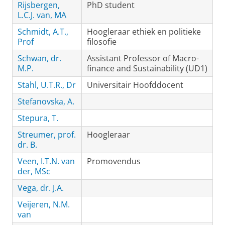
Rijsbergen,
PhD student
L.C.J. van, MA
Schmidt, A.T.,
Hoogleraar ethiek en politieke
Prof
filosofie
Schwan, dr.
Assistant Professor of Macro-
M.P.
finance and Sustainability (UD1)
Stahl, U.T.R., Dr
Universitair Hoofddocent
Stefanovska, A.
Stepura, T.
Streumer, prof.
Hoogleraar
dr. B.
Veen, I.T.N. van
Promovendus
der, MSc
Vega, dr. J.A.
Veijeren, N.M.
van