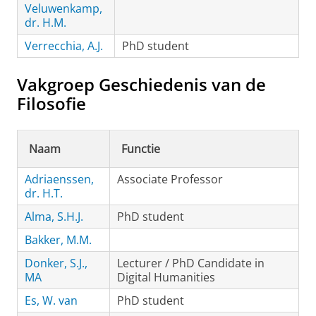
Veluwenkamp,
dr. H.M.
Verrecchia, A.J.
PhD student
Vakgroep Geschiedenis van de
Filosofie
Naam
Functie
Adriaenssen,
Associate Professor
dr. H.T.
Alma, S.H.J.
PhD student
Bakker, M.M.
Donker, S.J.,
Lecturer / PhD Candidate in
MA
Digital Humanities
Es, W. van
PhD student