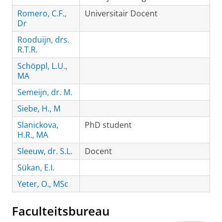
Romero, C.F.,
Universitair Docent
Dr
Rooduijn, drs.
R.T.R.
Schöppl, L.U.,
MA
Semeijn, dr. M.
Siebe, H., M
Slanickova,
PhD student
H.R., MA
Sleeuw, dr. S.L.
Docent
Sükan, E.I.
Yeter, O., MSc
Faculteitsbureau