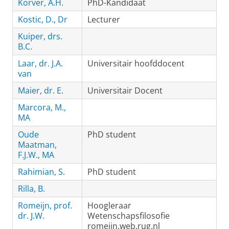
Korver, A.H.
PhD-Kandidaat
Kostic, D., Dr
Lecturer
Kuiper, drs.
B.C.
Laar, dr. J.A.
Universitair hoofddocent
van
Maier, dr. E.
Universitair Docent
Marcora, M.,
MA
Oude
PhD student
Maatman,
F.J.W., MA
Rahimian, S.
PhD student
Rilla, B.
Romeijn, prof.
Hoogleraar
dr. J.W.
Wetenschapsfilosofie
romeijn.web.rug.nl