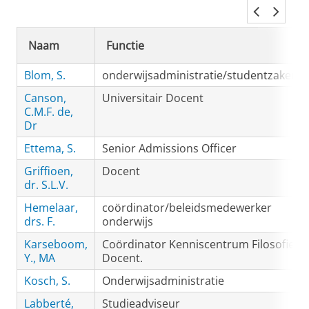
Naam
Functie
Blom, S.
onderwijsadministratie/studentzaken
Canson,
Universitair Docent
C.M.F. de,
Dr
Ettema, S.
Senior Admissions Officer
Griffioen,
Docent
dr. S.L.V.
Hemelaar,
coördinator/beleidsmedewerker
drs. F.
onderwijs
Karseboom,
Coördinator Kenniscentrum Filosofie,
Y., MA
Docent.
Kosch, S.
Onderwijsadministratie
Labberté,
Studieadviseur