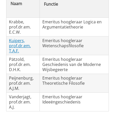
Naam
Functie
Krabbe,
Emeritus hoogleraar Logica en
prof.dr.em.
Argumentatietheorie
E.C.W.
Kuipers,
Emeritus hoogleraar
prof.dr.em.
Wetenschapsfilosofie
T.A.F.
Pätzold,
Emeritus hoogleraar
prof.dr.em.
Geschiedenis van de Moderne
D.H.K.
Wijsbegeerte
Peijnenburg,
Emeritus hoogleraar
prof.dr.em.
Theoretische Filosofie
A.J.M.
Vanderjagt,
Emeritus hoogleraar
prof.dr.em.
Ideeëngeschiedenis
A.J.