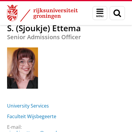
Skip
Skip
Over ons
S. (Sjoukje) Ettema
Menu
Zoek
to
to
en
Content
Navigation
zoeken
S. (Sjoukje) Ettema
Senior Admissions Officer
University Services
Faculteit Wijsbegeerte
E-mail: