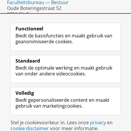
Faculteitsbureau — Bestuur
Oude Boteringestraat 52
9712 GL Groningen
Nederland
Functioneel
Biedt de basisfuncties en maakt gebruik van
geanonimiseerde cookies.
F
L
R
I
Y
Volg de RUG
a
i
S
n
o
Standaard
c
n
S
s
u
Biedt de optimale werking en maakt gebruik
e
k
-
t
T
Studiekiezers
van onder andere videocookies.
b
e
f
a
u
Maatschappij/bedrijven
o
d
e
g
b
o
I
e
r
e
Alumni
k
n
d
a
-
Volledig
p
-
R
m
k
Biedt gepersonaliseerde content en maakt
Over ons
a
p
i
-
a
gebruik van marketingcookies.
g
a
j
a
n
i
g
k
c
a
Disclaimer & Copyright
Privacy
Cookies
n
i
s
c
a
Stel je cookievoorkeur in. Lees onze
privacy
en
Inloggen
a
n
u
o
l
cookie disclaimer
voor meer informatie.