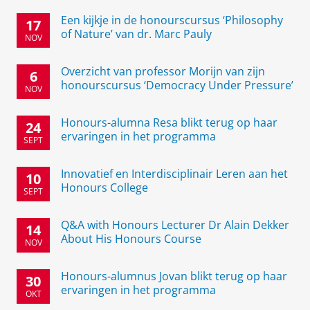
Een kijkje in de honourscursus ‘Philosophy
17
of Nature’ van dr. Marc Pauly
NOV
Overzicht van professor Morijn van zijn
6
honourscursus ‘Democracy Under Pressure’
NOV
Honours-alumna Resa blikt terug op haar
24
ervaringen in het programma
SEPT
Innovatief en Interdisciplinair Leren aan het
10
Honours College
SEPT
Q&A with Honours Lecturer Dr Alain Dekker
14
About His Honours Course
NOV
Honours-alumnus Jovan blikt terug op haar
30
ervaringen in het programma
OKT