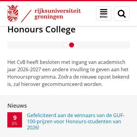
Skip
Skip
Onderwijs
Honours College
Menu
Zoek
to
to
en
Content
Navigation
zoeken
Honours College
Contact en Praktische Informatie
Het CvB heeft besloten met ingang van academisch
jaar 2026-2027 een andere invulling te geven aan het
Honoursprogramma. Zodra de nieuwe opzet bekend
is, zal hierover gecommuniceerd worden.
Nieuws
Gefeliciteerd aan de winnaars van de GUF-
9
100-prijzen voor Honours-studenten van
JUL
2026!