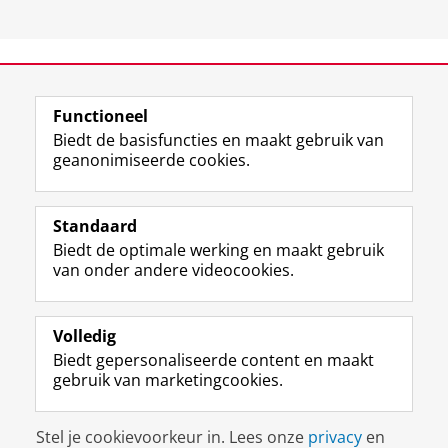
View this page in:
English
Functioneel
Biedt de basisfuncties en maakt gebruik van
geanonimiseerde cookies.
F
L
R
I
Y
Volg de RUG
a
i
S
n
o
Standaard
c
n
S
s
u
Biedt de optimale werking en maakt gebruik
e
k
-
t
T
Studiekiezers
van onder andere videocookies.
b
e
f
a
u
Maatschappij/bedrijven
o
d
e
g
b
o
I
e
r
e
Alumni
k
n
d
a
-
Volledig
p
-
R
m
k
Biedt gepersonaliseerde content en maakt
Over ons
a
p
i
-
a
gebruik van marketingcookies.
g
a
j
a
n
i
g
k
c
a
Disclaimer & Copyright
Privacy
Cookies
n
i
s
c
a
Stel je cookievoorkeur in. Lees onze
privacy
en