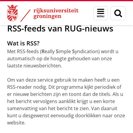
Skip
Skip
Over ons
Actueel
Voor de pers
Menu
Zoek
to
to
en
Content
Navigation
zoeken
RSS-feeds van RUG-nieuws
Wat is RSS?
Met RSS-feeds (
R
eally
S
imple
S
yndication) wordt u
automatisch op de hoogte gehouden van onze
laatste nieuwsberichten.
Om van deze service gebruik te maken heeft u een
RSS-reader nodig. Dit programma kijkt periodiek of
er nieuwe berichten zijn en toont dan de titels. Als u
het bericht vervolgens aanklikt krijgt u een korte
samenvatting van het bericht te zien. Van daaruit
kunt u desgewenst eenvoudig doorklikken naar onze
website.