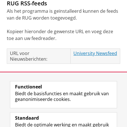
RUG RSS-feeds
Als het programma is geïnstalleerd kunnen de feeds
van de RUG worden toegevoegd.
Kopieer hieronder de gewenste URL en voeg deze
toe aan uw feedreader.
URL voor
University Newsfeed
Nieuwsberichten:
Laatst gewijzigd:
24 juni 2025 14:01
Functioneel
View this page in:
English
Biedt de basisfuncties en maakt gebruik van
geanonimiseerde cookies.
F
L
R
I
Y
Volg de RUG
a
i
S
n
o
Standaard
c
n
S
s
u
Biedt de optimale werking en maakt gebruik
e
k
-
t
T
Studiekiezers