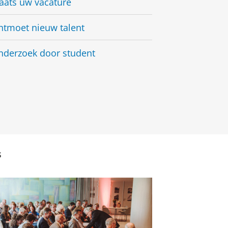
aats uw vacature
ntmoet nieuw talent
nderzoek door student
s