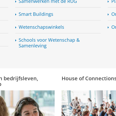
Samenwerken met de RUG
Pl
Smart Buildings
O
Wetenschapswinkels
O
Schools voor Wetenschap &
Samenleving
 bedrijfsleven,
House of Connection
p