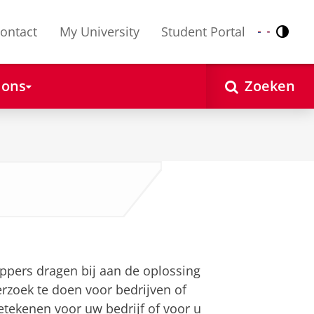
ontact
My University
Student Portal
Contr
Nederlands
English
 ons
Zoeken
UG
appers dragen bij aan de oplossing
rzoek te doen voor bedrijven of
etekenen voor uw bedrijf of voor u