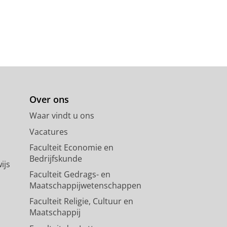
Over ons
Waar vindt u ons
Vacatures
Faculteit Economie en
Bedrijfskunde
ijs
Faculteit Gedrags- en
Maatschappijwetenschappen
Faculteit Religie, Cultuur en
Maatschappij