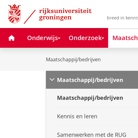
Skip
Skip
to
to
Content
Navigation
breed in kenni
Home
Onderwijs
Onderzoek
Maatsch
Maatschappij/bedrijven
Maatschappij/bedrijven
Maatschappij/bedrijven
Kennis en leren
Samenwerken met de RUG