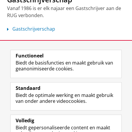
Vanaf 1986 is er elk najaar een Gastschrijver aan de
RUG verbonden.
Gastschrijverschap
Laatst gewijzigd:
02 april 2025 14:14
Functioneel
View this page in:
English
Biedt de basisfuncties en maakt gebruik van
geanonimiseerde cookies.
F
L
R
I
Y
Volg de RUG
a
i
S
n
o
Standaard
c
n
S
s
u
Biedt de optimale werking en maakt gebruik
e
k
-
t
T
Studiekiezers
van onder andere videocookies.
b
e
f
a
u
Maatschappij/bedrijven
o
d
e
g
b
o
I
e
r
e
Alumni
k
n
d
a
-
Volledig
p
-
R
m
k
Biedt gepersonaliseerde content en maakt
Over ons
a
p
i
-
a