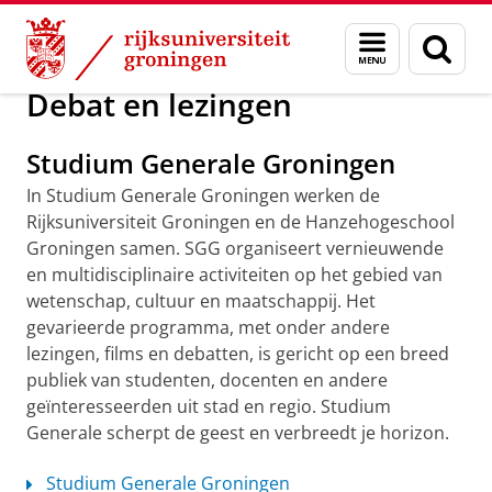
Skip
Skip
Maatschappij/bedrijven
Debat en lezingen
Menu
Zoek
to
to
en
Content
Navigation
zoeken
Debat en lezingen
Studium Generale Groningen
In Studium Generale Groningen werken de
Rijksuniversiteit Groningen en de Hanzehogeschool
Groningen samen. SGG organiseert vernieuwende
en multidisciplinaire activiteiten op het gebied van
wetenschap, cultuur en maatschappij. Het
gevarieerde programma, met onder andere
lezingen, films en debatten, is gericht op een breed
publiek van studenten, docenten en andere
geïnteresseerden uit stad en regio. Studium
Generale scherpt de geest en verbreedt je horizon.
Studium Generale Groningen