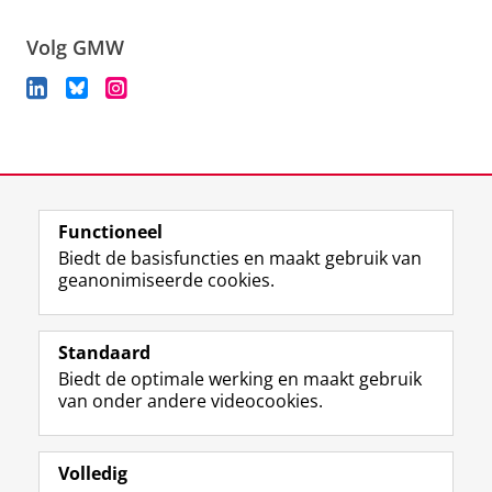
Volg GMW
View this page in:
English
Functioneel
Biedt de basisfuncties en maakt gebruik van
geanonimiseerde cookies.
F
L
R
I
Y
Volg de RUG
a
i
S
n
o
Standaard
c
n
S
s
u
Biedt de optimale werking en maakt gebruik
e
k
-
t
T
Studiekiezers
van onder andere videocookies.
b
e
f
a
u
Maatschappij/bedrijven
o
d
e
g
b
o
I
e
r
e
Alumni
k
n
d
a
-
Volledig