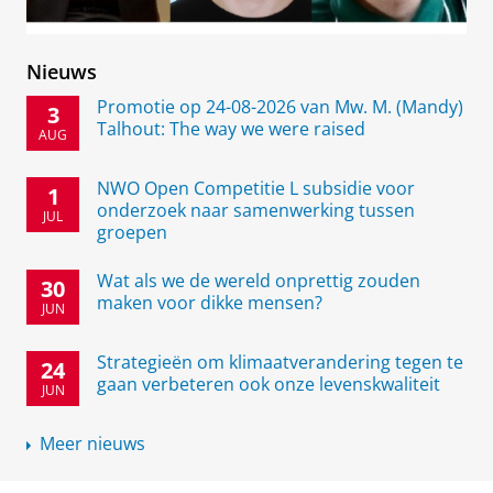
Nieuws
Promotie op 24-08-2026 van Mw. M. (Mandy)
3
Talhout: The way we were raised
AUG
NWO Open Competitie L subsidie voor
1
onderzoek naar samenwerking tussen
JUL
groepen
Wat als we de wereld onprettig zouden
30
maken voor dikke mensen?
JUN
Strategieën om klimaatverandering tegen te
24
gaan verbeteren ook onze levenskwaliteit
JUN
Meer nieuws