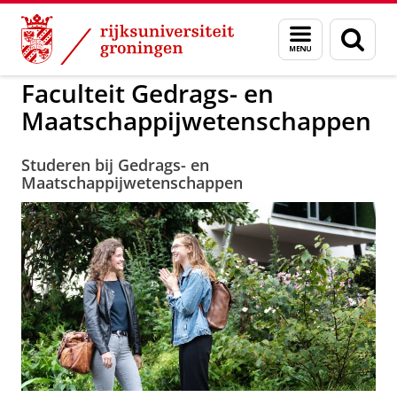
Skip
Skip
to
to
GMW
Menu
Zoek
Content
Navigation
en
zoeken
Faculteit Gedrags- en
Maatschappijwetenschappen
Studeren bij Gedrags- en
Maatschappijwetenschappen