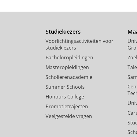
Studiekiezers
Maa
Voorlichtingsactiviteiten voor
Univ
studiekiezers
Gro
Bacheloropleidingen
Zoe
Masteropleidingen
Tal
Scholierenacademie
Sam
Cen
Summer Schools
Tec
Honours College
Uni
Promotietrajecten
Car
Veelgestelde vragen
Stu
Sch