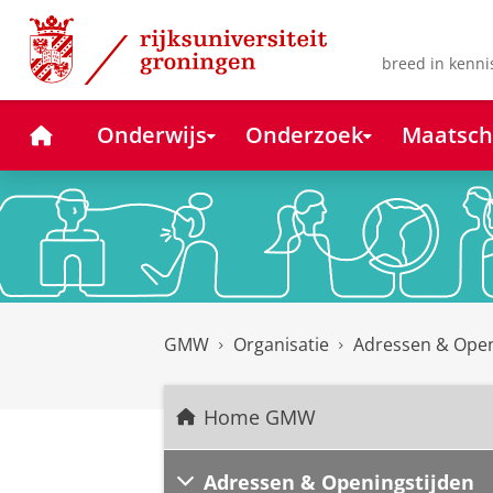
Skip
Skip
to
to
Content
Navigation
breed in kenni
Home
Onderwijs
Onderzoek
Maatsch
GMW
Organisatie
Adressen & Open
Home GMW
Adressen & Openingstijden