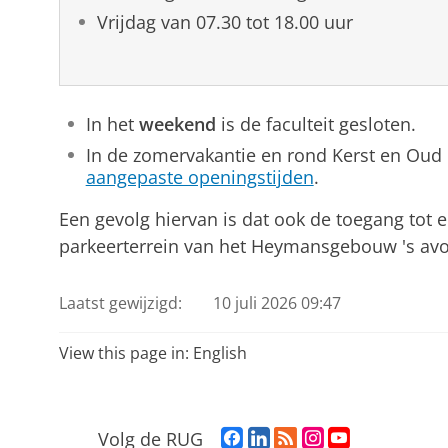
Vrijdag van 07.30 tot 18.00 uur
In het
weekend
is de faculteit gesloten.
In de zomervakantie en rond Kerst en Oud
aangepaste openingstijden
.
Een gevolg hiervan is dat ook de toegang tot e
parkeerterrein van het Heymansgebouw 's avo
Laatst gewijzigd:
10 juli 2026 09:47
View this page in:
English
F
L
R
I
Y
Volg de RUG