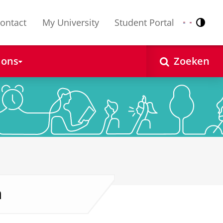
ontact
My University
Student Portal
Contr
Nederlands
English
 ons
Zoeken
n