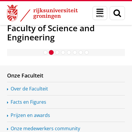
Skip
Skip
Over ons
Faculty of Science and Engineering
Menu
Zoek
to
to
en
Content
Navigation
zoeken
Faculty of Science and
Engineering
ENW-Ms voor nieuwe quantum-
materialen en laser-C-14-metingen
Onze Faculteit
Over de Faculteit
Facts en Figures
Prijzen en awards
Onze medewerkers community