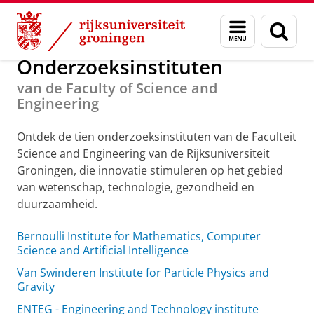
Skip
Skip
Over ons
Organization
Menu
Zoek
to
to
en
Content
Navigation
zoeken
Onderzoeksinstituten
van de Faculty of Science and
Engineering
Ontdek de tien onderzoeksinstituten van de Faculteit
Science and Engineering van de Rijksuniversiteit
Groningen, die innovatie stimuleren op het gebied
van wetenschap, technologie, gezondheid en
duurzaamheid.
Bernoulli Institute for Mathematics, Computer
Science and Artificial Intelligence
Van Swinderen Institute for Particle Physics and
Gravity
ENTEG - Engineering and Technology institute