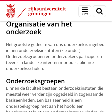
Skip
Skip
Over ons
Organization
Menu
Zoek
to
to
en
Content
Navigation
zoeken
Organisatie van het
onderzoek
Het grootste gedeelte van ons onderzoek is ingebed
in tien onderzoeksinstituten (zie onder).
Onderzoeksgroepen en onderzoekers participeren
tevens in landelijke inter- en monodisciplinaire
onderzoeksscholen.
Onderzoeksgroepen
Binnen de faculteit bestaan onderzoeksinstuten die
meestal weer verder zijn opgedeeld in zogenaamde
basiseenheden. Een basiseenheid is een
onderzoeksgroep met aan het hoofd een