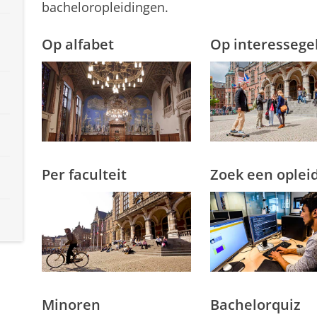
bacheloropleidingen.
Op alfabet
Op interessege
Per faculteit
Zoek een oplei
Minoren
Bachelorquiz