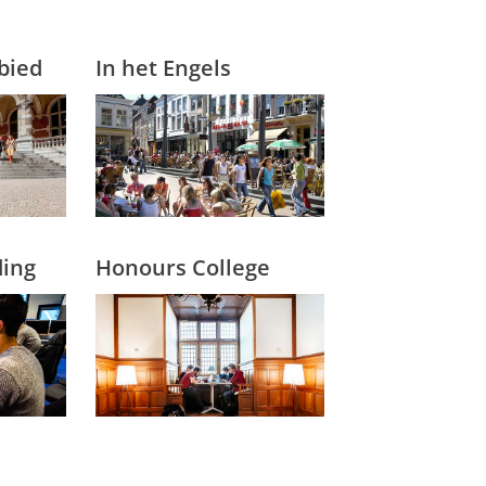
bied
In het Engels
ding
Honours College