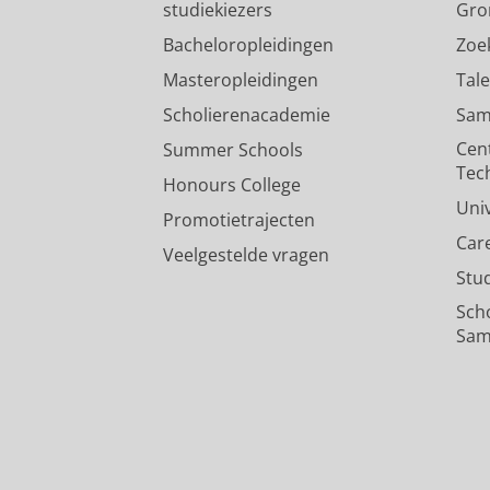
studiekiezers
Gro
Bacheloropleidingen
Zoe
Masteropleidingen
Tal
Scholierenacademie
Sam
Cen
Summer Schools
Tec
Honours College
Uni
Promotietrajecten
Car
Veelgestelde vragen
Stu
Sch
Sam