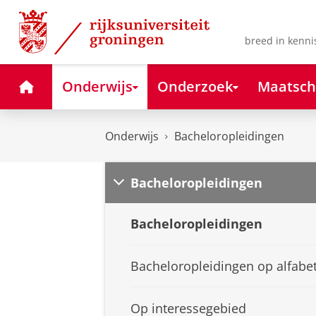
Skip
Skip
to
to
Content
Navigation
breed in kenni
Home
Onderwijs
Onderzoek
Maatsch
Onderwijs
Bacheloropleidingen
Bacheloropleidingen
Bacheloropleidingen
Bacheloropleidingen op alfabe
Op interessegebied