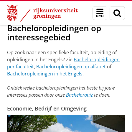
Skip
Skip
Onderwijs
Bacheloropleidingen op interessegebied
Menu
Zoek
to
to
en
Content
Navigation
zoeken
Bacheloropleidingen op
interessegebied
Op zoek naar een specifieke faculteit, opleiding of
opleidingen in het Engels? Zie
Bacheloropleidingen
per faculteit
,
Bacheloropleidingen op alfabet
of
Bacheloropleidingen in het Engels
.
Ontdek welke bacheloropleidingen het beste bij jouw
interesses passen door onze
Bachelorquiz
te doen.
Economie, Bedrijf en Omgeving