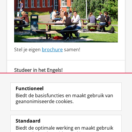
Stel je eigen
brochure
samen!
Studeer in het Engels!
Bachelor's degree programmes in English
Functioneel
Biedt de basisfuncties en maakt gebruik van
geanonimiseerde cookies.
F
L
R
I
Y
Volg de RUG
a
i
S
n
o
Standaard
c
n
S
s
u
Biedt de optimale werking en maakt gebruik
e
k
-
t
T
Studiekiezers