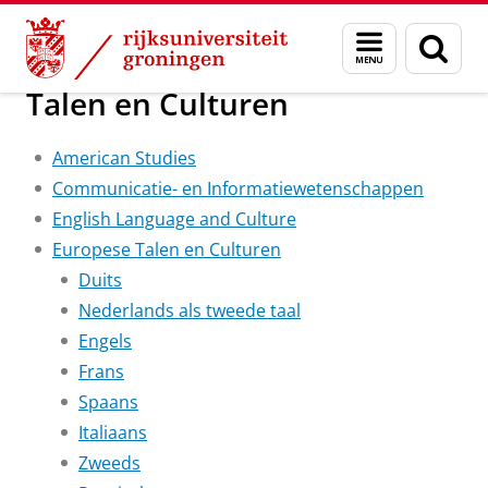
Skip
Skip
Onderwijs
Bacheloropleidingen op interessegebied
Menu
Zoek
to
to
en
Content
Navigation
zoeken
Talen en Culturen
American Studies
Communicatie- en Informatiewetenschappen
English Language and Culture
Europese Talen en Culturen
Duits
Nederlands als tweede taal
Engels
Frans
Spaans
Italiaans
Zweeds