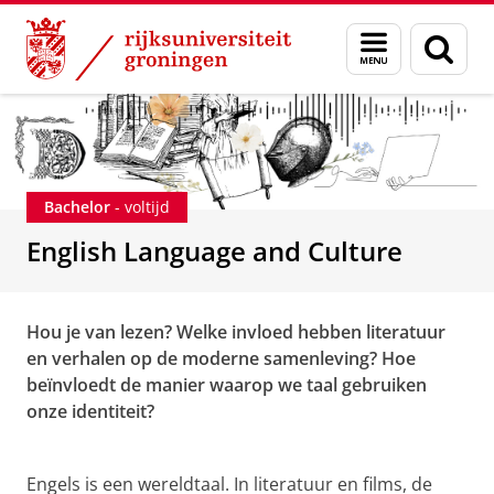
Skip
Skip
Onderwijs
English Language and Culture
Menu
Zoek
to
to
en
Content
Navigation
zoeken
Bachelor
- voltijd
English Language and Culture
Hou je van lezen? Welke invloed hebben literatuur
en verhalen op de moderne samenleving? Hoe
beïnvloedt de manier waarop we taal gebruiken
onze identiteit?
Engels is een wereldtaal. In literatuur en films, de