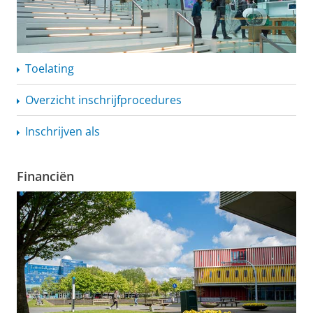
Toelating
Overzicht
inschrijfprocedures
Inschrijven als
Financiën