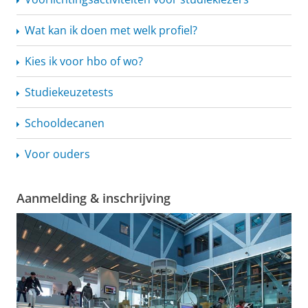
Wat kan ik doen met welk profiel?
Kies ik voor hbo of wo?
Studiekeuzetests
Schooldecanen
Voor ouders
Aanmelding & inschrijving