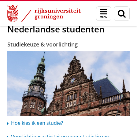
Skip
Skip
Onderwijs
Bachelor
Nederlandse studenten
Menu
Zoek
to
to
en
Content
Navigation
zoeken
Nederlandse studenten
Studiekeuze & voorlichting
Hoe kies ik een studie?
Voorlichtingsactiviteiten
voor studiekiezers