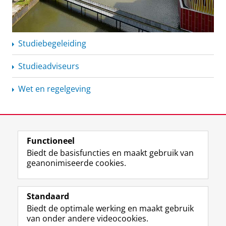
Studiebegeleiding
Studieadviseurs
Wet en regelgeving
Functioneel
Biedt de basisfuncties en maakt gebruik van
geanonimiseerde cookies.
F
L
R
I
Y
Volg de RUG
a
i
S
n
o
Standaard
c
n
S
s
u
Biedt de optimale werking en maakt gebruik
e
k
-
t
T
Studiekiezers
van onder andere videocookies.
b
e
f
a
u