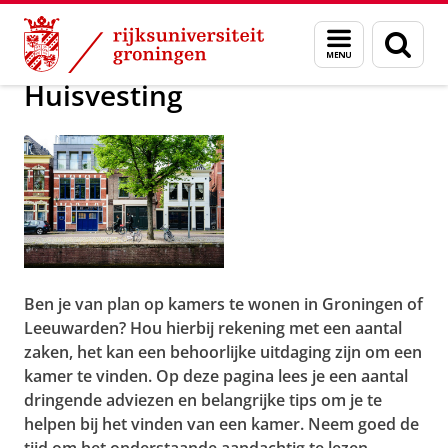
Skip
Skip
Onderwijs
Studeren in Groningen
Menu
Zoek
to
to
en
Content
Navigation
zoeken
Huisvesting
Ben je van plan op kamers te wonen in Groningen of
Leeuwarden? Hou hierbij rekening met een aantal
zaken, het kan een behoorlijke uitdaging zijn om een
kamer te vinden. Op deze pagina lees je een aantal
dringende adviezen en belangrijke tips om je te
helpen bij het vinden van een kamer. Neem goed de