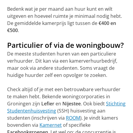
Bedenk wat je per maand aan huur kunt en wilt
uitgeven en hoeveel ruimte je minimaal nodig hebt.
De gemiddelde kamerprijs ligt tussen de
€400 en
€500
.
Particulier of via de woningbouw?
De meeste studenten huren van een particuliere
verhuurder. Dit kan via een kamerverhuurbedrijf,
maar ook via andere studenten. Soms vraagt de
huidige huurder zelf een opvolger te zoeken.
Check altijd of je met een betrouwbare verhuurder
te maken hebt. Bekende woningcorporaties in
Groningen zijn
Lefier
en
Nijestee
. Ook biedt
Stichting
Studentenhuisvesting
(SSH) huisvesting aan
studenten (inschrijven via
ROOM
). Je vindt kamers
bovendien via
Kamernet
of specifieke
Facebookgroepen
. Let wel op: de concurrentie is