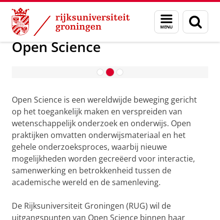
Skip
Skip
Onderzoek
Open Science
Menu
Zoek
to
to
en
Content
Navigation
zoeken
Open Science
Podcast: Open Science Bites
Open Science is een wereldwijde beweging gericht
op het toegankelijk maken en verspreiden van
wetenschappelijk onderzoek en onderwijs. Open
praktijken omvatten onderwijsmateriaal en het
gehele onderzoeksproces, waarbij nieuwe
mogelijkheden worden gecreëerd voor interactie,
samenwerking en betrokkenheid tussen de
academische wereld en de samenleving.
De Rijksuniversiteit Groningen (RUG) wil de
uitgangspunten van Open Science binnen haar