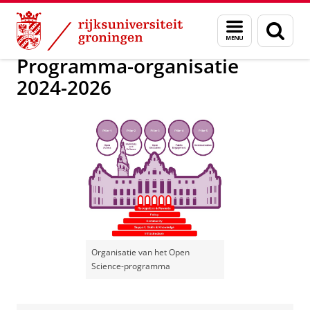
Skip
Skip
RUG Open Science programma 2024-2026
Menu
Zoek
to
to
en
Content
Navigation
zoeken
Programma-organisatie
2024-2026
Organisatie van het Open
Science-programma