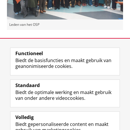
Leden van het OSP
Laatst gewijzigd:
30 juni 2026 11:44
Functioneel
View this page in:
English
Biedt de basisfuncties en maakt gebruik van
geanonimiseerde cookies.
F
L
R
I
Y
Volg de RUG
a
i
S
n
o
Standaard
c
n
S
s
u
Biedt de optimale werking en maakt gebruik
e
k
-
t
T
Studiekiezers
van onder andere videocookies.
b
e
f
a
u
Maatschappij/bedrijven
o
d
e
g
b
o
I
e
r
e
Alumni
k
n
d
a
-
Volledig
p
-
R
m
k
Biedt gepersonaliseerde content en maakt
Over ons
a
p
i
-
a