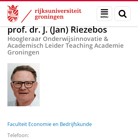
Skip
Skip
Over ons
prof. dr. J. (Jan) Riezebos
Menu
Zoek
to
to
en
Content
Navigation
zoeken
prof. dr. J. (Jan) Riezebos
Hoogleraar Onderwijsinnovatie &
Academisch Leider Teaching Academie
Groningen
Faculteit Economie en Bedrijfskunde
Telefoon: