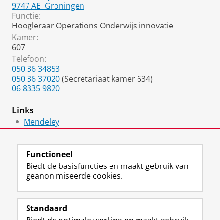
9747 AE
Groningen
Functie:
Hoogleraar Operations Onderwijs innovatie
Kamer:
607
Telefoon:
050 36 34853
050 36 37020
(Secretariaat kamer 634)
06 8335 9820
Links
Mendeley
Google Scholar
Functioneel
Biedt de basisfuncties en maakt gebruik van
geanonimiseerde cookies.
F
L
R
I
Y
Volg de RUG
a
i
S
n
o
Standaard
c
n
S
s
u