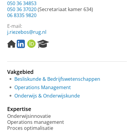
050 36 34853
050 36 37020
(Secretariaat kamer 634)
06 8335 9820
E-mail:
j.riezebos@rug.nl
H
L
O
R
o
i
R
e
m
n
C
s
e
k
I
e
p
e
D
a
Vakgebied
a
d
r
g
i
c
Besliskunde & Bedrijfswetenschappen
e
n
h
Operations Management
p
P
Onderwijs & Onderwijskunde
r
o
o
r
Expertise
f
t
i
a
Onderwijsinnovatie
e
l
Operations management
l
Proces optimalisatie