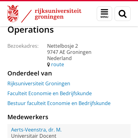
Skip
Skip
Over ons
Praktische zaken
Waar vindt u ons
Menu
Zoek
to
to
en
Content
Navigation
zoeken
Operations
Bezoekadres:
Nettelbosje 2
9747 AE Groningen
Nederland
route
Onderdeel van
Rijksuniversiteit Groningen
Faculteit Economie en Bedrijfskunde
Bestuur faculteit Economie en Bedrijfskunde
Medewerkers
Aerts-Veenstra, dr. M.
Universitair Docent