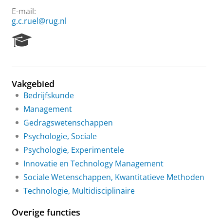
E-mail:
g.c.ruel@rug.nl
R
e
s
e
a
Vakgebied
r
Bedrijfskunde
c
h
Management
P
Gedragswetenschappen
o
r
Psychologie, Sociale
t
Psychologie, Experimentele
a
Innovatie en Technology Management
l
Sociale Wetenschappen, Kwantitatieve Methoden
Technologie, Multidisciplinaire
Overige functies