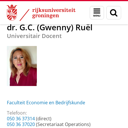
Skip
Skip
Over ons
dr. G.C. (Gwenny) Ruël
Menu
Zoek
to
to
en
Content
Navigation
zoeken
dr. G.C. (Gwenny) Ruël
Universitair Docent
Faculteit Economie en Bedrijfskunde
Telefoon:
050 36 37314
(direct)
050 36 37020
(Secretariaat Operations)